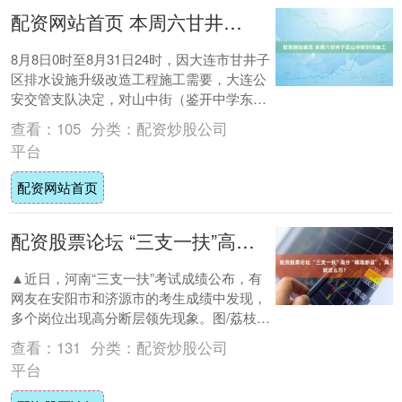
配资网站首页 本周六甘井子区山中街封闭施工
8月8日0时至8月31日24时，因大连市甘井子
区排水设施升级改造工程施工需要，大连公
安交管支队决定，对山中街（鉴开中学东门-
山中三街）封闭施工。 大连公安交管部....
查看：
105
分类：
配资炒股公司
平台
配资网站首页
配资股票论坛 “三支一扶”高分“精准断层”，真就这么巧？
▲近日，河南“三支一扶”考试成绩公布，有
网友在安阳市和济源市的考生成绩中发现，
多个岗位出现高分断层领先现象。图/荔枝新
闻 据荔枝新闻报道，近日，河南省“三支一
查看：
131
分类：
配资炒股公司
扶....
平台