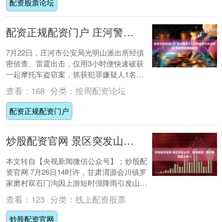
配资股票论坛
配资正规配资门户 庄河警方3小时速破摩托车盗窃案 带破隐案追回赃物
7月22日，庄河市公安局光明山派出所经缜
密侦查、雷霆出击，仅用3小时便快速破获
一起摩托车盗窃案，抓获犯罪嫌疑人1名，
追回被盗车辆，并带破一起隐案。 当日8时
查看：
168
分类：
按周配资论坛
30....
配资正规配资门户
炒股配资官网 景区突发山洪，如何避险？野外露营要注意→
本文转自【央视新闻微信公众号】；炒股配
资官网 7月26日14时许，甘肃渭源会川镇罗
家磨村双石门沟因上游短时强降雨引发山
洪，导致附近露营自驾游游客被困。截至7
查看：
123
分类：
线上配资股票
月2....
炒股配资官网