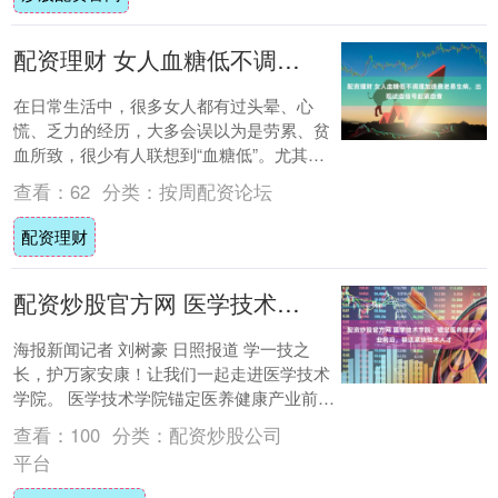
配资理财 女人血糖低不调理加速衰老易生病，出现这些信号赶紧自查
在日常生活中，很多女人都有过头晕、心
慌、乏力的经历，大多会误以为是劳累、贫
血所致，很少有人联想到“血糖低”。尤其是
爱减肥、饮食不规律的女性，血糖低更是常
查看：
62
分类：
按周配资论坛
见的隐形....
配资理财
配资炒股官方网 医学技术学院：锚定医养健康产业前沿，输送紧缺技术人才
海报新闻记者 刘树豪 日照报道 学一技之
长，护万家安康！让我们一起走进医学技术
学院。 医学技术学院锚定医养健康产业前
沿，顺应大健康与生物制品发展趋势，重点
查看：
100
分类：
配资炒股公司
建设医....
平台