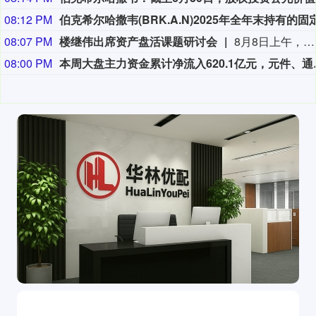
08:12 PM
08:07 PM
楼继伟出席资产盘活课题研讨会
8月8日上午，全球财富管理论坛在京召开“地方国有存量资产盘活进展、难点与策略”课题研讨会，楼继伟出席会议并做总结发言。楼继伟在发言中表示，盘活国有资产既是近期的当务之急，也是一项长期性的战略任务。当前我国GDP平减指数阶段性承压走低，财政维持紧平衡格局的压力持续攀升；我国税收结构以间接税为主体，税收收入增速显著弱于名义GDP增速，财政内生增收动能受限。叠加土地财政收入大幅收缩，地方隐性债务化解、长期限国债常态化发行带来的利息支出刚性上涨，收支两端压力持续凸显。综合多重现实约束来看，国有存量资产盘活并非短期应急手段，而是一项需要常态化、长效化推进的重点工作。（全球财富管理论坛）
08:00 PM
本周大盘主力资金累计净流入