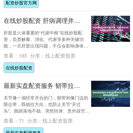
配资炒股官方网
在线炒股配资 肝病调理并不难，饮食保养是关键！这份通俗指南帮你减轻肝脏负担
肝脏是人体重要的“代谢中枢”在线炒股配
资，负责解毒、消化、代谢等多种关键功
能，一旦肝脏出现问题，不仅会影响身体正
常运转，还可能引发一系列不适。对于肝病
查看：
193
分类：
线上配资股票
患者而言，....
在线炒股配资
最新实盘配资服务 韧带拉伤后如何处理？肿胀疼痛和活动受限别硬撑
关节像一扇经常开合的门，韧带则像门边的
限位带，既稳住方向，也防止关节“开过
头”。跑跳落地不稳、突然转身、意外踩空，
都可能让这条“安全带”被过度牵扯。轻一些
查看：
71
分类：
线上配资股票
只是局....
最新实盘配资服务