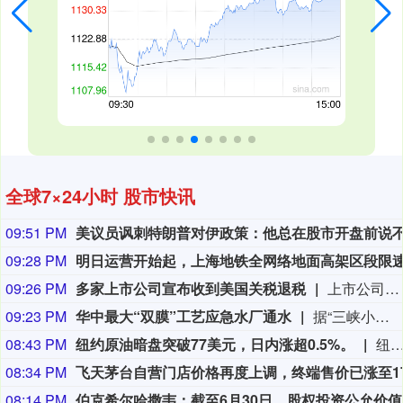
全球7×24小时 股市快讯
09:51 PM
09:28 PM
09:26 PM
多家上市公司宣布收到美国关税退税
上市公司公告显示，自7月以来，多家公司宣布已经收到美国关税退税。根据美国最高法院今年2月裁定，《国际紧急经济权力法》不授权总统征收大规模关税。美国国际贸易法院随后下令海关办理相关退款。海关与边境保护局4月20日启动第一阶段退款工作，首批退款于5月11日前后发放。美国海关与边境保护局官员本月4日披露的信息显示，截至7月底，该部门已处理完毕约1000亿美元关税的退款流程并把相关信息提供给财政部用于付款。（中新社）
09:23 PM
华中最大“双膜”工艺应急水厂通水
据“三峡小微”公众号消息，8月8日，由三峡集团所属长江环保集团、武汉市水务集团等共同投资建设的华中地区规模最大的“双膜”工艺应急水厂——武汉梁子湖应急水厂并网通水，标志着武汉市江南区域正式构建起“一江一湖”双水源互为备援、灵活调度的供水新格局，为片区660万市民用水安全提供坚实保障。
08:43 PM
纽约原油暗盘突破77美元，日内涨超0.5%。
纽约原油暗盘突破77美元，日内涨超0.
08:34 PM
08:14 PM
伯克希尔