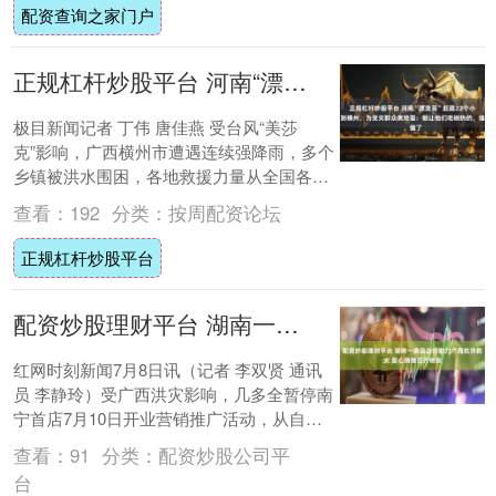
配资查询之家门户
正规杠杆炒股平台 河南“漂流哥”赶路22个小时到横州，为受灾群众煮烩面：能让他们吃碗热的，值了
极目新闻记者 丁伟 唐佳燕 受台风“美莎
克”影响，广西横州市遭遇连续强降雨，多个
乡镇被洪水围困，各地救援力量从全国各地
赶来支援。 7月8日下午2时许，极目新闻
查看：
192
分类：
按周配资论坛
记....
正规杠杆炒股平台
配资炒股理财平台 湖南一食品企业助力广西抗洪救灾 爱心捐赠百万物资
红网时刻新闻7月8日讯（记者 李双贤 通讯
员 李静玲）受广西洪灾影响，几多全暂停南
宁首店7月10日开业营销推广活动，从自有
工厂和仓库紧急调拨100万元食品物资驰....
查看：
91
分类：
配资炒股公司平
台