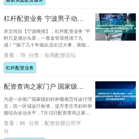
杠杆配资业务 宁波男子动不动头晕，搓麻将都不香了，一查血管竟然堵了九成！“抽了几十年烟从没出过大事，谁能想到……”
本文转自【宁波晚报】；杠杆配资业务 “平
时只是偶尔头晕，一查血管居然堵了九
成！”“抽了几十年烟从没出过大事，谁能想
到颈动脉、心脏血管一起堵牢。”宁波市第二
查看：
78
分类：
按周配资论坛
医院神....
杠杆配资业务
配资查询之家门户 国家级学术盛会——2026CSCO妇科肿瘤规范化诊疗指南巡讲（枣庄站）在枣庄市立医院新城分院举办
为进一步推广国家级妇科肿瘤规范化诊疗理
念，统一区域诊疗标准，提升枣庄市妇科肿
瘤综合诊治水平，7月12日配资查询之家门
户，由中国临床肿瘤学会（CSCO）、北京
查看：
86
分类：
配资炒股公司平
市希....
台