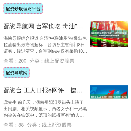
配资炒股理财平台
配资导航网 台军也吃“毒油”！台防务部门证实：副供站已食用56桶福寿香油
海峡导报综合报道 台湾“中联油脂”被爆出色
拉油验出致癌物超标，台防务主管部门8日
证实，经过清查，台军副供站仅有采购104
桶福寿香油，其中56桶已经食用、回收48....
查看：
200
分类：
线上配资股票
配资导航网
配资台 工人日报e网评丨摆拍“铁笼游街”被刑拘，“黑红也是红”该翻篇了
龚先生 前几天，湖南岳阳汨罗街头上演了一
出闹剧。相关视频显示，两名女子和一只黑
狗被关在铁笼中，笼顶的纸板写有“偷人
的”字样，几名男子推着铁笼往前走，一名女
查看：
88
分类：
线上配资股票
子在旁....