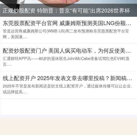
正规炒股配资 特朗普：普京“有可能”出席2026世界杯
东莞股票配资平台官网 威廉姆斯预测美国LNG份额十年将超25% 上调全年EBITDA预期5000万美元
管道运营商威廉姆斯公司(WMB.US)周二发布预测称东莞股票配资平台官
网，美国液....
配资炒股配资门户 美国人疯买电动车，为何反使美联储降息预期升温？
汇通财经APP讯——80岁的退休医生JohnMcCabe准备试驾红色EV6时直
言....
线上配资开户 2025年发表文章去哪里投稿？新闻稿软文投稿实用技巧 小白必看！
2025年不管是发布新闻还是软文线上配资开户，通过媒体传播可以让企业、
或品牌提高....