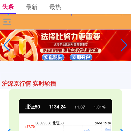
头条
最新
最热
沪深京行情 实时轮播
北证50
1134.24
11.37
1.01%