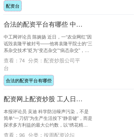
配资台
合法的配资平台有哪些 中工快评丨诋毁袁隆平，当真忘了碗中米从何而来吗？
中工网评论员 陈婉扬 近日，一“农业网红”因
诋毁袁隆平被封号——他将袁隆平院士的“三
系杂交技术”贬为“变态杂交”“病态杂交”，把
育种专业术语“雄性不育”曲解成“....
查看：
74
分类：
配资炒股公司平
台
合法的配资平台有哪些
配资网上配资炒股 工人日报社评丨让宁静空间成为触手可及的日常
本报评论员 吴迪 科学防治噪声污染，不是
简单“一刀切”为生产生活按下“静音键”，而是
探求多方利益的最大公约数，以“绣花精
神”为城市各个角落调节“音量条”。 据北....
查看：
96
分类：
按周配资论坛